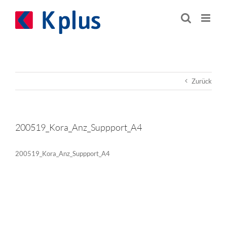
Zum
Inhalt
springen
Zurück
200519_Kora_Anz_Suppport_A4
200519_Kora_Anz_Suppport_A4