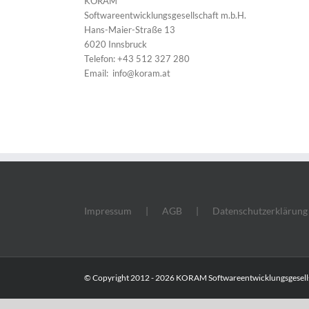
KORAM
Softwareentwicklungsgesellschaft m.b.H.
Hans-Maier-Straße 13
6020 Innsbruck
Telefon: +43 512 327 280
Email:
info@koram.at
Impressum
AGB
Datenschutzerklärung
© Copyright 2012 -
2026 KORAM Softwareentwicklungsgesells