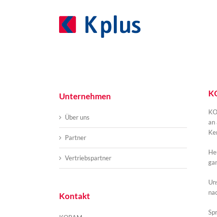
Zum
Inhalt
springen
KO
Unternehmen
KOR
Über uns
an 
Ker
Partner
Heu
Vertriebspartner
ga
Un
na
Kontakt
Spr