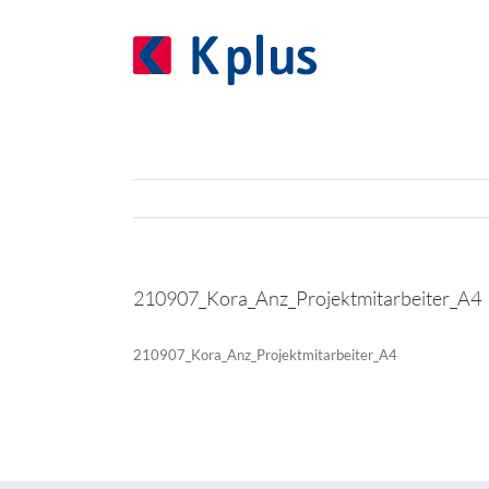
Zum
Inhalt
springen
210907_Kora_Anz_Projektmitarbeiter_A4
210907_Kora_Anz_Projektmitarbeiter_A4