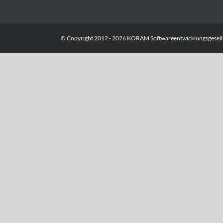
© Copyright 2012 -
2026 KORAM Softwareentwicklungsgesells