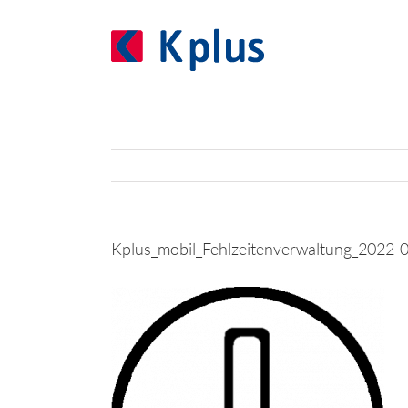
Zum
Inhalt
springen
Kplus_mobil_Fehlzeitenverwaltung_2022-