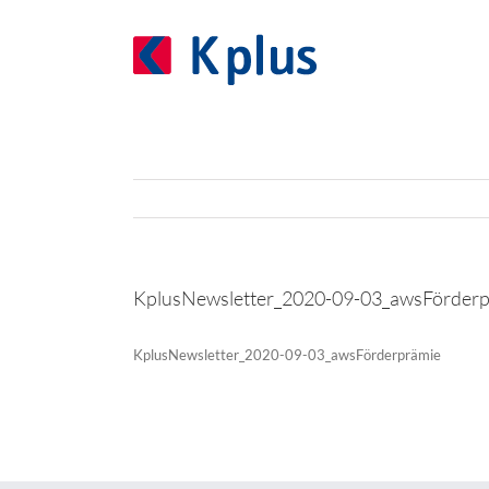
Zum
Inhalt
springen
KplusNewsletter_2020-09-03_awsFörderp
KplusNewsletter_2020-09-03_awsFörderprämie