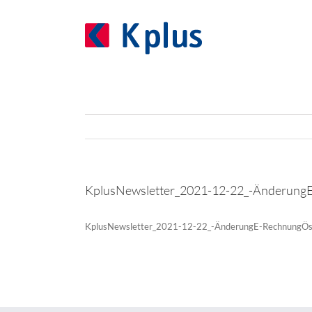
Zum
Inhalt
springen
KplusNewsletter_2021-12-22_-Änderung
KplusNewsletter_2021-12-22_-ÄnderungE-RechnungÖs