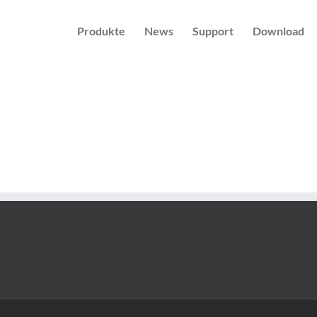
Produkte
News
Support
Download