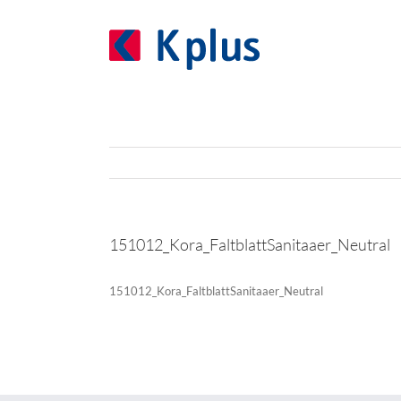
Zum
Inhalt
springen
151012_Kora_FaltblattSanitaaer_Neutral
151012_Kora_FaltblattSanitaaer_Neutral