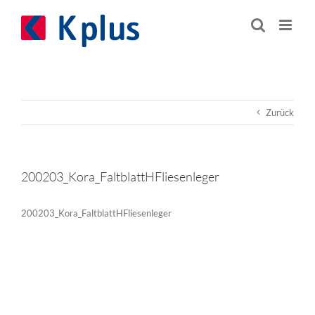
Zum
Inhalt
springen
Zurück
200203_Kora_FaltblattHFliesenleger
200203_Kora_FaltblattHFliesenleger