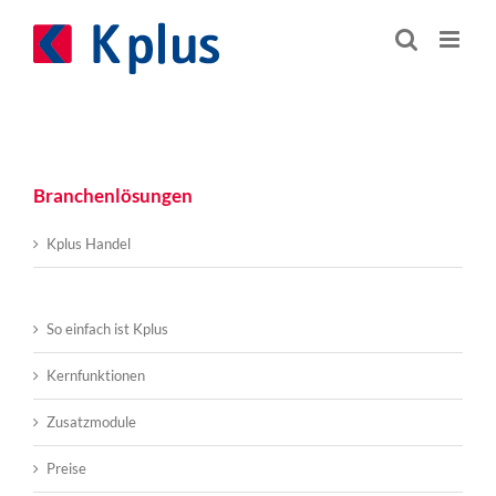
Zum
Inhalt
springen
Branchenlösungen
Kplus Handel
So einfach ist Kplus
Kernfunktionen
Zusatzmodule
Preise