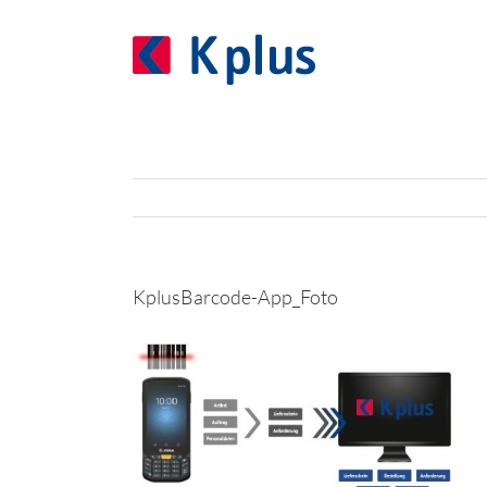
Zum
Inhalt
springen
KplusBarcode-App_Foto