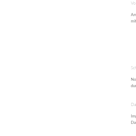
Vo
Am
mit
Sc
No
du
Da
Im
Da