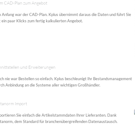
m CAD-Plan zum Angebot
 Anfang war der CAD-Plan. Kplus übernimmt daraus die Daten und führt Sie
 ein paar Klicks zum fertig kalkulierten Angebot.
hnittstellen und Erweiterungen
ch nie war Bestellen so einfach. Kplus beschleunigt Ihr Bestandsmanagement
rch Anbindung an die Systeme aller wichtigen Großhändler.
tanorm Import
portieren Sie einfach die Artikelstammdaten Ihrer Lieferanten. Dank
tanorm, dem Standard für branchenübergreifenden Datenaustausch.