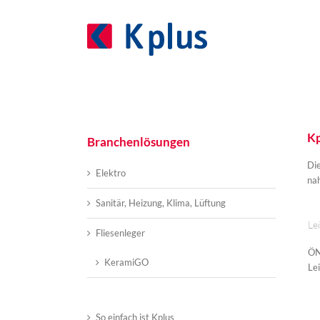
Zum
Inhalt
springen
Kp
Branchenlösungen
Die
Elektro
nah
Sanitär, Heizung, Klima, Lüftung
Le
Fliesenleger
ÖN
KeramiGO
Le
So einfach ist Kplus