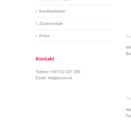
Kernfunktionen
Zusatzmodule
Preise
Ba
Mi
Bau
Kontakt
Telefon: +43 512 327 280
Email:
info@koram.at
Te
We
Per