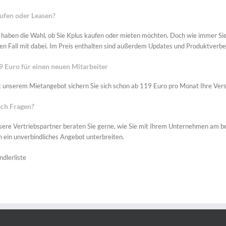
ufen oder Leasen?
 haben die Wahl, ob Sie Kplus kaufen oder mieten möchten. Doch wie immer Sie
den Fall mit dabei. Im Preis enthalten sind außerdem Updates und Produktver
9 Euro für einen neuen Mitarbeiter
 unserem Mietangebot sichern Sie sich schon ab 119 Euro pro Monat Ihre Vers
ch Fragen?
ere Vertriebspartner beraten Sie gerne, wie Sie mit Ihrem Unternehmen am bes
h ein unverbindliches Angebot unterbreiten.
dlerliste