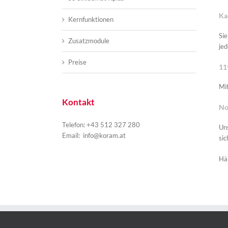
Ka
Kernfunktionen
Sie
Zusatzmodule
je
Preise
11
Mit
Kontakt
No
Telefon: +43 512 327 280
Uns
Email:
info@koram.at
sic
Hän