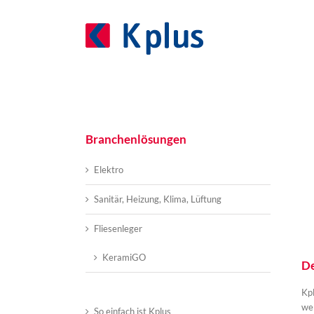
Zum
Inhalt
springen
Branchenlösungen
Elektro
Sanitär, Heizung, Klima, Lüftung
Fliesenleger
KeramiGO
De
Kpl
wel
So einfach ist Kplus